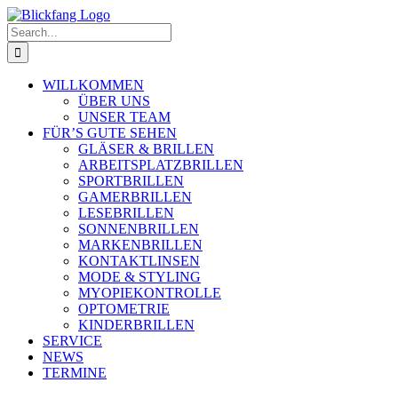
Skip
to
Search
content
for:
WILLKOMMEN
ÜBER UNS
UNSER TEAM
FÜR’S GUTE SEHEN
GLÄSER & BRILLEN
ARBEITSPLATZBRILLEN
SPORTBRILLEN
GAMERBRILLEN
LESEBRILLEN
SONNENBRILLEN
MARKENBRILLEN
KONTAKTLINSEN
MODE & STYLING
MYOPIEKONTROLLE
OPTOMETRIE
KINDERBRILLEN
SERVICE
NEWS
TERMINE