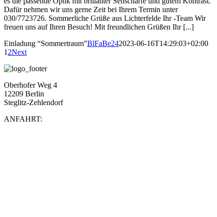
es die passende Optik mit brillanter Sehschärfe und gutem Kontrast.
Dafür nehmen wir uns gerne Zeit bei Ihrem Termin unter
030/7723726. Sommerliche Grüße aus Lichterfelde Ihr -Team Wir
freuen uns auf Ihren Besuch! Mit freundlichen Grüßen Ihr [...]
Einladung “Sommertraum”
BlFaBe24
2023-06-16T14:29:03+02:00
1
2
Next
Oberhofer Weg 4
12209 Berlin
Steglitz-Zehlendorf
ANFAHRT: