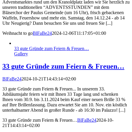
Adventsmarktes rund um den Kranoldplatz laden wir Sie herzlich zu
unseren traditionellen “ADVENTSSTUNDEN” mit dem
Bläserchor der Paulus Gemeinde (um 16 Uhr), frisch gebackenen
Waffeln, Feuershow und mehr ein. Samstag, den 14.12.24 - ab 14
Uhr Neugierig? Dann besuchen Sie uns und freuen Sie [...]
Weihnacht to go
BlFaBe24
2024-12-06T11:17:05+01:00
33 gute Gründe zum Feiern & Freuen…
Gallery
33 gute Gründe zum Feiern & Freuen…
BlFaBe24
2024-10-21T14:43:14+02:00
33 gute Gründe zum Feiern & Freuen... In unserem 33.
Jubiläumsjahr feiern wir mit Ihnen 33 Tage lang und schenken
Ihnen vom 30.9. bis 3.11.2024 beim Kauf einer neuen Brille 33 %
auf Ihre Brillenfassung. Dazu erwartet Sie am 10. Nov. ein köstlich
unterhaltsamer Abend in großer Runde - ab 16:30 im Palazzo! [...]
33 gute Gründe zum Feiern & Freuen…
BlFaBe24
2024-10-
21T14:43:14+02:00