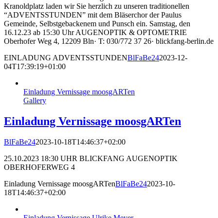
Kranoldplatz laden wir Sie herzlich zu unseren traditionellen
“ADVENTSSTUNDEN” mit dem Bläserchor der Paulus
Gemeinde, Selbstgebackenem und Punsch ein. Samstag, den
16.12.23 ab 15:30 Uhr AUGENOPTIK & OPTOMETRIE
Oberhofer Weg 4, 12209 Bln· T: 030/772 37 26· blickfang-berlin.de
EINLADUNG ADVENTSSTUNDEN
BlFaBe24
2023-12-
04T17:39:19+01:00
Einladung Vernissage moosgARTen
Gallery
Einladung Vernissage moosgARTen
BlFaBe24
2023-10-18T14:46:37+02:00
25.10.2023 18:30 UHR BLICKFANG AUGENOPTIK
OBERHOFERWEG 4
Einladung Vernissage moosgARTen
BlFaBe24
2023-10-
18T14:46:37+02:00
Einladung Vernissage Ulrike Meyer