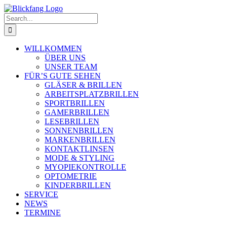
Skip
to
Search
content
for:
WILLKOMMEN
ÜBER UNS
UNSER TEAM
FÜR’S GUTE SEHEN
GLÄSER & BRILLEN
ARBEITSPLATZBRILLEN
SPORTBRILLEN
GAMERBRILLEN
LESEBRILLEN
SONNENBRILLEN
MARKENBRILLEN
KONTAKTLINSEN
MODE & STYLING
MYOPIEKONTROLLE
OPTOMETRIE
KINDERBRILLEN
SERVICE
NEWS
TERMINE